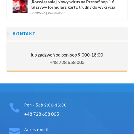
[Rozwiązanie] Nowy wirus na PrestaShop 1.6 –
fałszywy formularz karty, trudny do wykrycia
05/02/26
|
Prestashop
KONTAKT
lub zadzwoń od pon-sob 9:000-18:00
+48 728 658 005

Pon - Sob 9:00-16:00
+48 728 658 005

Adres email