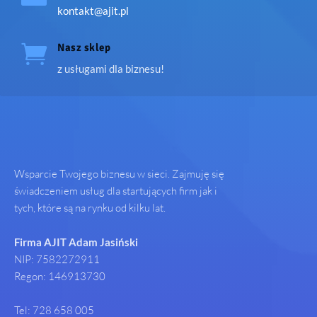
kontakt@ajit.pl

Nasz sklep
z usługami dla biznesu!
Wsparcie Twojego biznesu w sieci. Zajmuję się
świadczeniem usług dla startujących firm jak i
tych, które są na rynku od kilku lat.
Firma AJIT Adam Jasiński
NIP: 7582272911
Regon: 146913730
Tel: 728 658 005