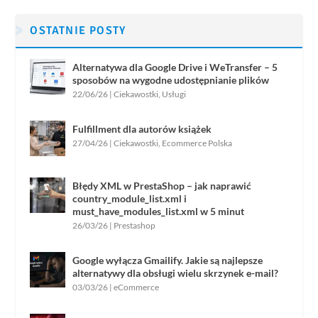
OSTATNIE POSTY
Alternatywa dla Google Drive i WeTransfer – 5
sposobów na wygodne udostępnianie plików
22/06/26
|
Ciekawostki
,
Usługi
Fulfillment dla autorów książek
27/04/26
|
Ciekawostki
,
Ecommerce Polska
Błędy XML w PrestaShop – jak naprawić
country_module_list.xml i
must_have_modules_list.xml w 5 minut
26/03/26
|
Prestashop
Google wyłącza Gmailify. Jakie są najlepsze
alternatywy dla obsługi wielu skrzynek e-mail?
03/03/26
|
eCommerce