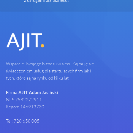
Wsparcie Twojego biznesu w sieci. Zajmuję się
świadczeniem usług dla startujących firm jak i
tych, które są na rynku od kilku lat.
Firma AJIT Adam Jasiński
NIP: 7582272911
Regon: 146913730
Tel: 728 658 005