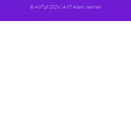
© AJIT.pl 2026 | AJIT Adam Jasiński