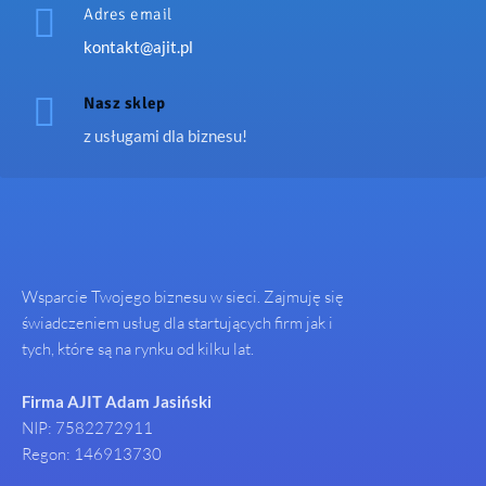

Adres email
kontakt@ajit.pl

Nasz sklep
z usługami dla biznesu!
Wsparcie Twojego biznesu w sieci. Zajmuję się
świadczeniem usług dla startujących firm jak i
tych, które są na rynku od kilku lat.
Firma AJIT Adam Jasiński
NIP: 7582272911
Regon: 146913730