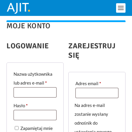
MOJE KONTO
LOGOWANIE
ZAREJESTRUJ
SIĘ
Nazwa użytkownika
W
lub adres e-mail
*
W
Adres email
*
y
y
m
m
W
Na adres e-mail
Hasło
*
a
a
y
zostanie wysłany
g
g
m
odnośnik do
a
a
Zapamiętaj mnie
a
ustawienia nowego