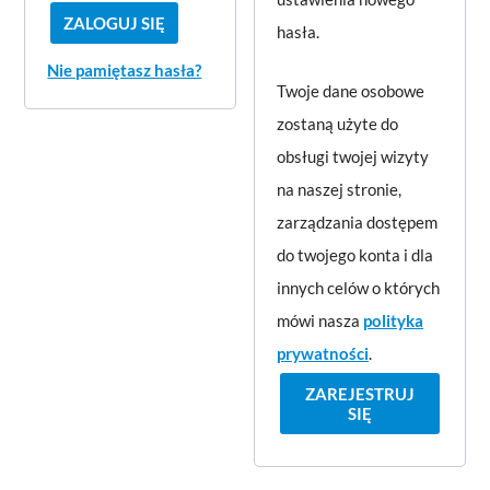
n
n
ZALOGUJ SIĘ
g
hasła.
e
e
a
Nie pamiętasz hasła?
Twoje dane osobowe
n
zostaną użyte do
e
obsługi twojej wizyty
na naszej stronie,
zarządzania dostępem
do twojego konta i dla
innych celów o których
mówi nasza
polityka
prywatności
.
ZAREJESTRUJ
SIĘ