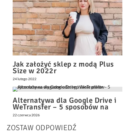
Jak założyć sklep z modą Plus
Size w 2022r
24 lutego 2022
Alternatywa dla Google Drive i
WeTransfer – 5 sposobów na
wygodne udostępnianie plików
22 czerwca 2026
ZOSTAW ODPOWIEDŹ