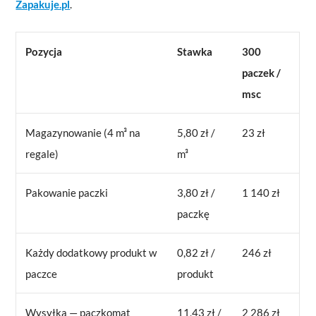
Zapakuje.pl
.
Pozycja
Stawka
300
paczek /
msc
Magazynowanie (4 m³ na
5,80 zł /
23 zł
regale)
m³
Pakowanie paczki
3,80 zł /
1 140 zł
paczkę
Każdy dodatkowy produkt w
0,82 zł /
246 zł
paczce
produkt
Wysyłka — paczkomat
11,43 zł /
2 286 zł