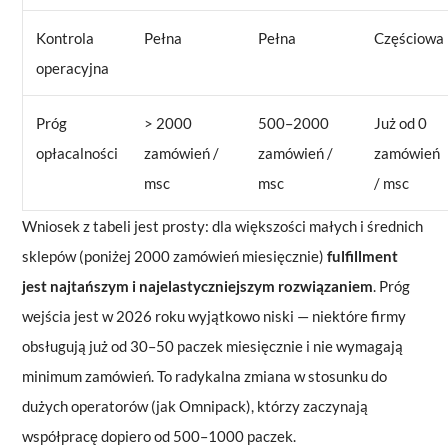
Kontrola
Pełna
Pełna
Częściowa
operacyjna
Próg
> 2000
500–2000
Już od 0
opłacalności
zamówień /
zamówień /
zamówień
msc
msc
/ msc
Wniosek z tabeli jest prosty: dla większości małych i średnich
sklepów (poniżej 2000 zamówień miesięcznie)
fulfillment
jest najtańszym i najelastyczniejszym rozwiązaniem
. Próg
wejścia jest w 2026 roku wyjątkowo niski — niektóre firmy
obsługują już od 30–50 paczek miesięcznie i nie wymagają
minimum zamówień. To radykalna zmiana w stosunku do
dużych operatorów (jak Omnipack), którzy zaczynają
współpracę dopiero od 500–1000 paczek.