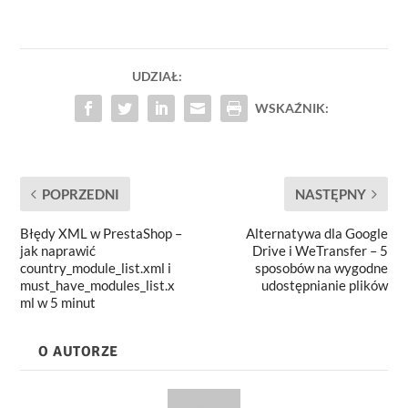
UDZIAŁ:
WSKAŹNIK:
POPRZEDNI
NASTĘPNY
Błędy XML w PrestaShop –
Alternatywa dla Google
jak naprawić
Drive i WeTransfer – 5
country_module_list.xml i
sposobów na wygodne
must_have_modules_list.x
udostępnianie plików
ml w 5 minut
O AUTORZE