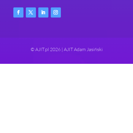
© AJIT.pl 2026 | AJIT Adam Jasiński