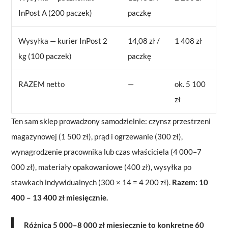
InPost A (200 paczek)
paczkę
Wysyłka — kurier InPost 2
14,08 zł /
1 408 zł
kg (100 paczek)
paczkę
RAZEM netto
—
ok. 5 100
zł
Ten sam sklep prowadzony samodzielnie: czynsz przestrzeni
magazynowej (1 500 zł), prąd i ogrzewanie (300 zł),
wynagrodzenie pracownika lub czas właściciela (4 000–7
000 zł), materiały opakowaniowe (400 zł), wysyłka po
stawkach indywidualnych (300 × 14 = 4 200 zł).
Razem: 10
400 – 13 400 zł miesięcznie.
Różnica 5 000–8 000 zł miesięcznie to konkretne 60