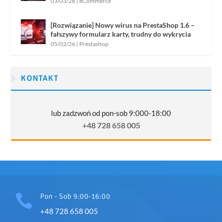
03/03/26
|
eCommerce
[Rozwiązanie] Nowy wirus na PrestaShop 1.6 –
fałszywy formularz karty, trudny do wykrycia
05/02/26
|
Prestashop
KONTAKT
lub zadzwoń od pon-sob 9:000-18:00
+48 728 658 005

Pon - Sob 9:00-16:00
+48 728 658 005