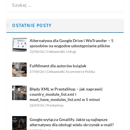
OSTATNIE POSTY
Alternatywa dla Google Drive i WeTransfer – 5
sposobów na wygodne udostępnianie plików
22/06/26
|
Ciekawostki
,
Usługi
Fulfillment dla autorów książek
27/04/26
|
Ciekawostki
,
Ecommerce Polska
Błędy XML w PrestaShop – jak naprawić
country_module_list.xml i
must_have_modules_list.xml w 5 minut
26/03/26
|
Prestashop
Google wyłącza Gmailify. Jakie są najlepsze
alternatywy dla obsługi wielu skrzynek e-mail?