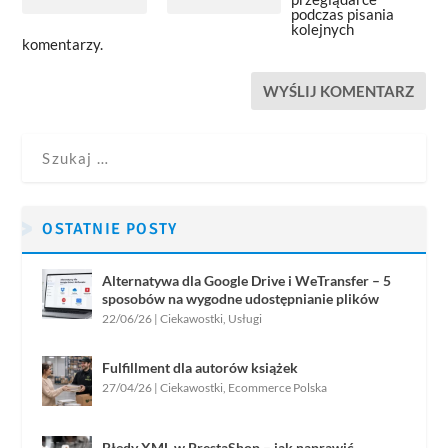
podczas pisania
kolejnych
komentarzy.
OSTATNIE POSTY
Alternatywa dla Google Drive i WeTransfer – 5
sposobów na wygodne udostępnianie plików
22/06/26
|
Ciekawostki
,
Usługi
Fulfillment dla autorów książek
27/04/26
|
Ciekawostki
,
Ecommerce Polska
Błędy XML w PrestaShop – jak naprawić