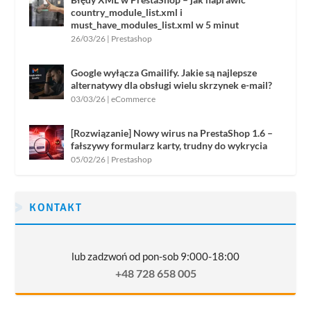
country_module_list.xml i
must_have_modules_list.xml w 5 minut
26/03/26
|
Prestashop
Google wyłącza Gmailify. Jakie są najlepsze
alternatywy dla obsługi wielu skrzynek e-mail?
03/03/26
|
eCommerce
[Rozwiązanie] Nowy wirus na PrestaShop 1.6 –
fałszywy formularz karty, trudny do wykrycia
05/02/26
|
Prestashop
KONTAKT
lub zadzwoń od pon-sob 9:000-18:00
+48 728 658 005