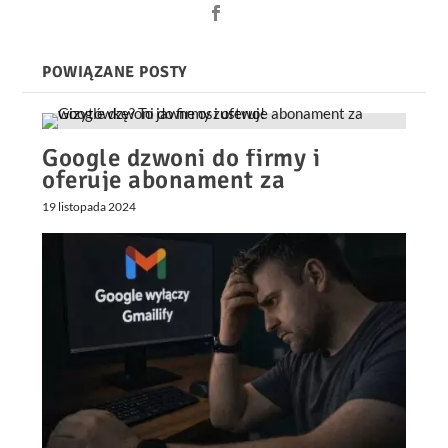
POWIĄZANE POSTY
Google dzwoni do firmy i
oferuje abonament za
wizytówkę? To jawne oszustwo!
19 listopada 2024