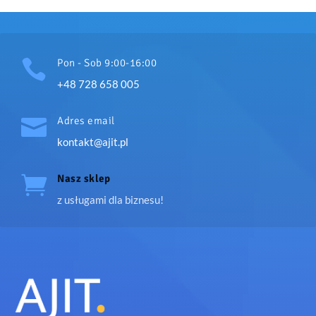

Pon - Sob 9:00-16:00
+48 728 658 005

Adres email
kontakt@ajit.pl

Nasz sklep
z usługami dla biznesu!