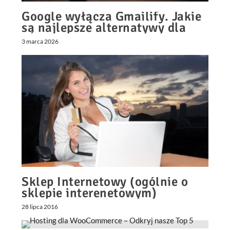
Google wyłącza Gmailify. Jakie
są najlepsze alternatywy dla
obsługi wielu skrzynek e-mail?
3 marca 2026
Sklep Internetowy (ogólnie o
sklepie interenetowym)
28 lipca 2016