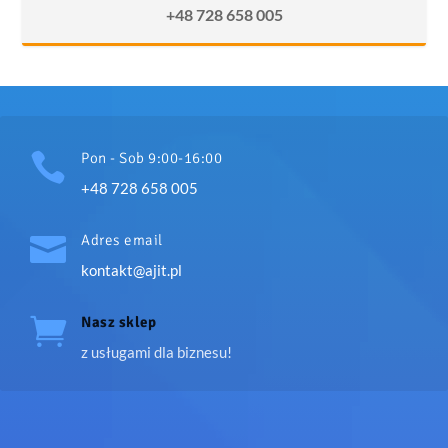
+48 728 658 005

Pon - Sob 9:00-16:00
+48 728 658 005

Adres email
kontakt@ajit.pl

Nasz sklep
z usługami dla biznesu!