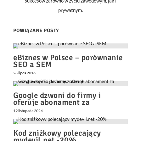
sukcesów zarówno w życiu zawodowym, jak i
prywatnym.
POWIĄZANE POSTY
eBiznes w Polsce – porównanie
SEO a SEM
28 lipca 2016
Google dzwoni do firmy i
oferuje abonament za
wizytówkę? To jawne oszustwo!
19 listopada 2024
Kod zniżkowy polecający
mydevil.net -20%