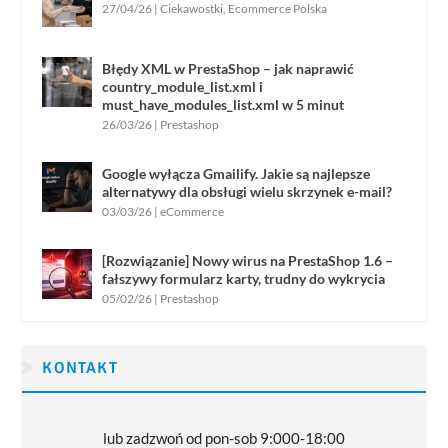
27/04/26
|
Ciekawostki
,
Ecommerce Polska
Błędy XML w PrestaShop – jak naprawić
country_module_list.xml i
must_have_modules_list.xml w 5 minut
26/03/26
|
Prestashop
Google wyłącza Gmailify. Jakie są najlepsze
alternatywy dla obsługi wielu skrzynek e-mail?
03/03/26
|
eCommerce
[Rozwiązanie] Nowy wirus na PrestaShop 1.6 –
fałszywy formularz karty, trudny do wykrycia
05/02/26
|
Prestashop
KONTAKT
lub zadzwoń od pon-sob 9:000-18:00