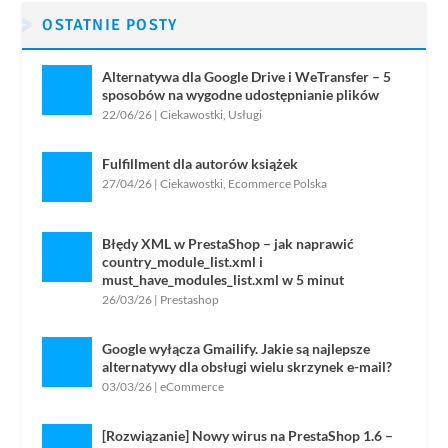
OSTATNIE POSTY
Alternatywa dla Google Drive i WeTransfer – 5
sposobów na wygodne udostępnianie plików
22/06/26
|
Ciekawostki
,
Usługi
Fulfillment dla autorów książek
27/04/26
|
Ciekawostki
,
Ecommerce Polska
Błędy XML w PrestaShop – jak naprawić
country_module_list.xml i
must_have_modules_list.xml w 5 minut
26/03/26
|
Prestashop
Google wyłącza Gmailify. Jakie są najlepsze
alternatywy dla obsługi wielu skrzynek e-mail?
03/03/26
|
eCommerce
[Rozwiązanie] Nowy wirus na PrestaShop 1.6 –