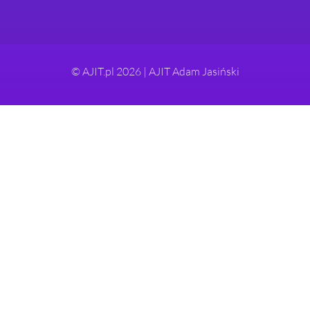
© AJIT.pl 2026 | AJIT Adam Jasiński