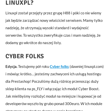
LINUXPL?
Linuxpl został przejęty przez grupę H88 i póki co nie wiemy
jak będzie zarządzać nowy właściciel serwisem. Mamy tylko
nadzieję, że utrzymają wysoki standard i wydajność
serwerów. To wszystko zweryfikuje czas i mam nadzieję, że
dodamy go wkrótce do naszej listy.
CYBER FOLKS
Edycja.
Testujemy pół roku
Cyber folks
(dawniej linuxpl.com)
i mówiąc krótko… jesteśmy zachwyceni ich usługą hostingu
dla Prestashop! Poczuliśmy dużą różnicę przenosząc duży
sklep klienta na ps_FLY i włączając ich moduł Cyber Boost.
Jak mielibyśmy rozłożyć moduł na mniejsze i kupować je od
developerów wyszło by grubo ponad 300euro. W ich module
otrzymany na start za darmo w cenie hopstingu: