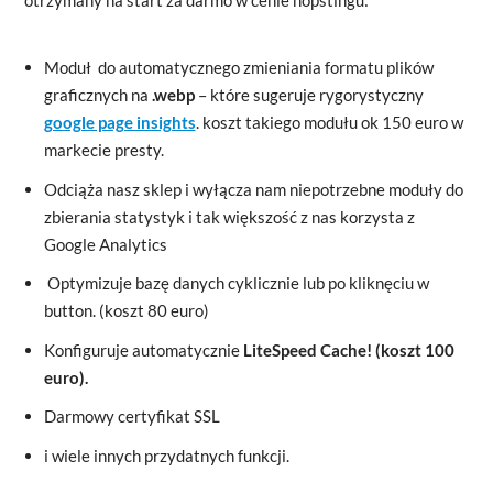
Moduł do automatycznego zmieniania formatu plików
graficznych na
.webp
– które sugeruje rygorystyczny
google page insights
. koszt takiego modułu ok 150 euro w
markecie presty.
Odciąża nasz sklep i wyłącza nam niepotrzebne moduły do
zbierania statystyk i tak większość z nas korzysta z
Google Analytics
Optymizuje bazę danych cyklicznie lub po kliknęciu w
button. (koszt 80 euro)
Konfiguruje automatycznie
LiteSpeed Cache
! (koszt 100
euro).
Darmowy certyfikat SSL
i wiele innych przydatnych funkcji.