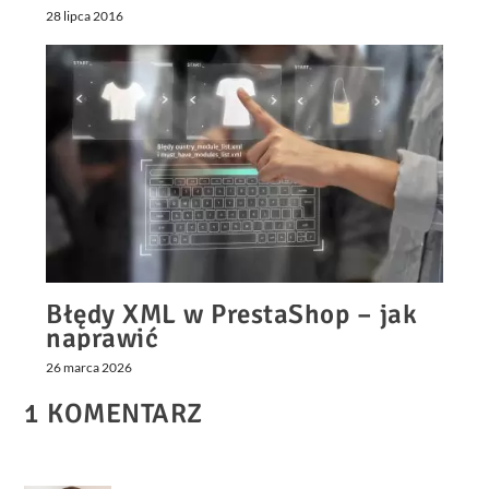
28 lipca 2016
Błędy XML w PrestaShop – jak
naprawić
country_module_list.xml i
26 marca 2026
must_have_modules_list.xml w
5 minut
1 KOMENTARZ