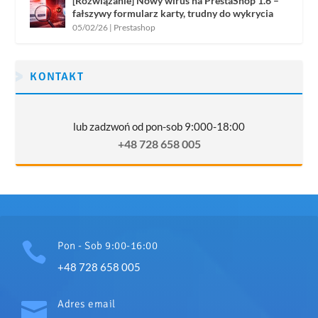
[Rozwiązanie] Nowy wirus na PrestaShop 1.6 –
fałszywy formularz karty, trudny do wykrycia
05/02/26
|
Prestashop
KONTAKT
lub zadzwoń od pon-sob 9:000-18:00
+48 728 658 005

Pon - Sob 9:00-16:00
+48 728 658 005

Adres email