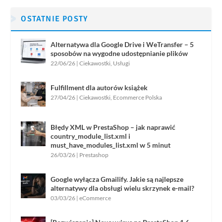
OSTATNIE POSTY
Alternatywa dla Google Drive i WeTransfer – 5
sposobów na wygodne udostępnianie plików
22/06/26
|
Ciekawostki
,
Usługi
Fulfillment dla autorów książek
27/04/26
|
Ciekawostki
,
Ecommerce Polska
Błędy XML w PrestaShop – jak naprawić
country_module_list.xml i
must_have_modules_list.xml w 5 minut
26/03/26
|
Prestashop
Google wyłącza Gmailify. Jakie są najlepsze
alternatywy dla obsługi wielu skrzynek e-mail?
03/03/26
|
eCommerce