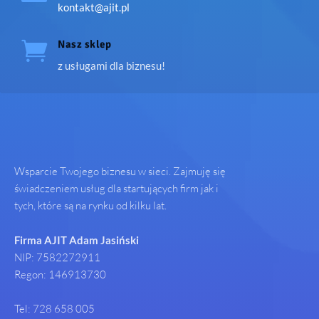
kontakt@ajit.pl

Nasz sklep
z usługami dla biznesu!
Wsparcie Twojego biznesu w sieci. Zajmuję się
świadczeniem usług dla startujących firm jak i
tych, które są na rynku od kilku lat.
Firma AJIT Adam Jasiński
NIP: 7582272911
Regon: 146913730
Tel: 728 658 005