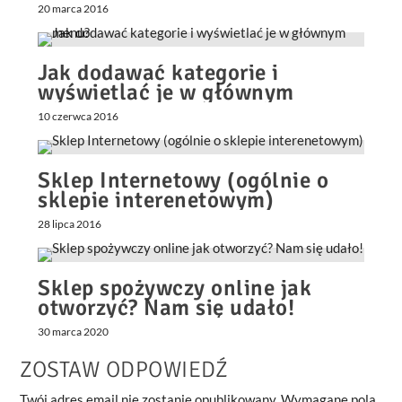
PrestaShop – Pierwsze kroki!”
20 marca 2016
16-17 Marzec 2016
Jak dodawać kategorie i
wyświetlać je w głównym
menu?
10 czerwca 2016
Sklep Internetowy (ogólnie o
sklepie interenetowym)
28 lipca 2016
Sklep spożywczy online jak
otworzyć? Nam się udało!
30 marca 2020
ZOSTAW ODPOWIEDŹ
Twój adres email nie zostanie opublikowany.
Wymagane pola