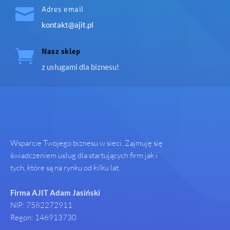

Adres email
kontakt@ajit.pl

Nasz sklep
z usługami dla biznesu!
Wsparcie Twojego biznesu w sieci. Zajmuję się
świadczeniem usług dla startujących firm jak i
tych, które są na rynku od kilku lat.
Firma AJIT Adam Jasiński
NIP: 7582272911
Regon: 146913730