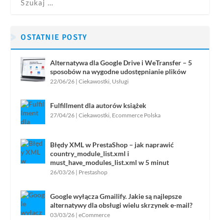
OSTATNIE POSTY
Alternatywa dla Google Drive i WeTransfer – 5
sposobów na wygodne udostępnianie plików
22/06/26
|
Ciekawostki
,
Usługi
Fulfillment dla autorów książek
27/04/26
|
Ciekawostki
,
Ecommerce Polska
Błędy XML w PrestaShop – jak naprawić
country_module_list.xml i
must_have_modules_list.xml w 5 minut
26/03/26
|
Prestashop
Google wyłącza Gmailify. Jakie są najlepsze
alternatywy dla obsługi wielu skrzynek e-mail?
03/03/26
|
eCommerce