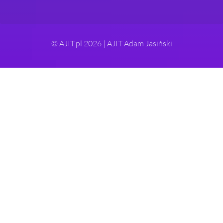
© AJIT.pl 2026 | AJIT Adam Jasiński