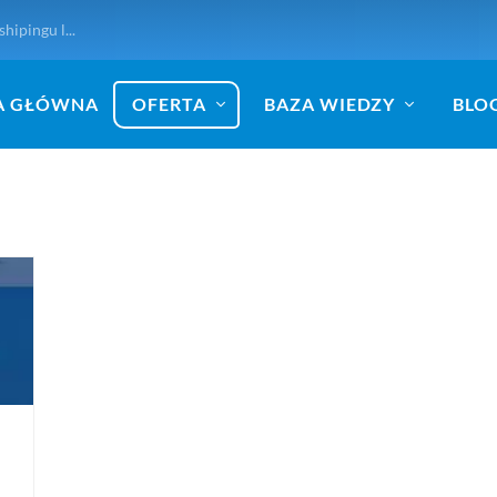
hipingu l...
A GŁÓWNA
OFERTA
BAZA WIEDZY
BLO